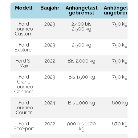
Modell
Baujahr
Anhängelast
Anhängelast
gebremst
ungebremst
Ford
2023
2.400 bis
750 kg
Tourneo
2.500 kg
Custom
Ford
2023
2.500 kg
750 kg
Explorer
Ford S-
2022
Bis 2.000 kg
750 kg
Max
Ford
2023
Bis 1.500 kg
750 kg
Grand
Tourneo
Connect
Ford
2024
Bis 1.000 kg
600 kg
Tourneo
Courier
Ford
2022
900 bis 1.100
670 kg
EcoSport
kg