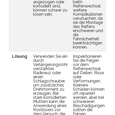
angezogen oder
beim
vo
korrodiert sind,
Reifenwechsel
od
können schwer zu
weitere
ver
lösen sein.
Komplikationen
verursachen, da
sie die Montage
des Reifens
erschweren und
die
Fahrsicherheit
beeinträchtigen
können.
Lösung
Verwenden Sie ein
Inspektionieren
La
durch
Sie die Felgen
ei
Verlängerungsrohr
vor dem
tr
verstärktes
Reifenwechsel
du
Radkreuz oder
auf Dellen, Risse
ih
einen
oder
zu
Schlagschrauber,
Verformungen.
so
um zusätzliches
Kleinere
ge
Drehmoment zu
Schäden können
ge
erzeugen. Bei
oft repariert
um
stark korrodierten
werden, aber bei
zu
Muttern kann die
schwereren
Ve
Anwendung eines
Beschädigungen
sp
Rostlösers vor
sollten die
Re
dem Versuch, die
Felgen
vo