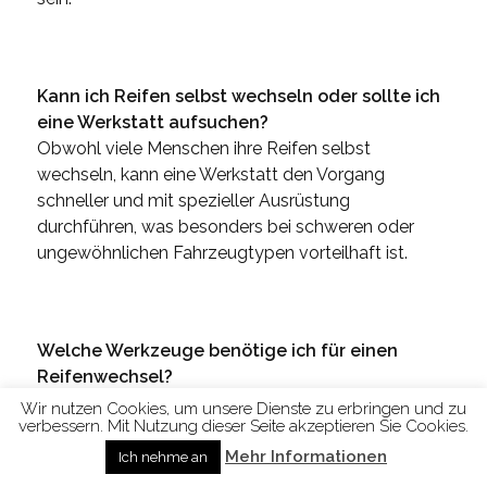
Kann ich Reifen selbst wechseln oder sollte ich
eine Werkstatt aufsuchen?
Obwohl viele Menschen ihre Reifen selbst
wechseln, kann eine Werkstatt den Vorgang
schneller und mit spezieller Ausrüstung
durchführen, was besonders bei schweren oder
ungewöhnlichen Fahrzeugtypen vorteilhaft ist.
Welche Werkzeuge benötige ich für einen
Reifenwechsel?
Für einen Reifenwechsel benötigen Sie in der Regel
Wir nutzen Cookies, um unsere Dienste zu erbringen und zu
verbessern. Mit Nutzung dieser Seite akzeptieren Sie Cookies.
einen Wagenheber, ein Radkreuz oder einen
Schlagschrauber, Unterlegkeile zur Sicherung des
Mehr Informationen
Ich nehme an
Fahrzeugs und einen Drehmomentschlüssel zum