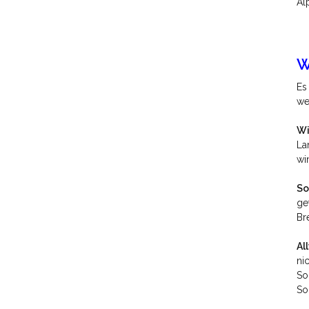
Al
W
Es
we
Wi
La
wi
So
ge
Br
Al
ni
So
So