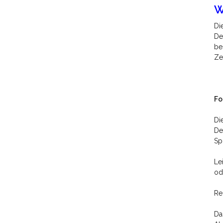
W
Di
De
be
Ze
Fo
Di
De
Sp
Le
od
Re
Da