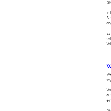
ge
In
St
an
Es
ex
Wi
W
We
ei
We
au
ei
Di