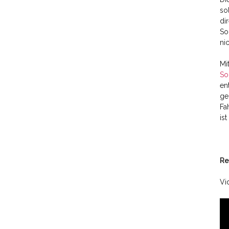
so
di
So
ni
Mi
So
en
ge
Fa
is
Re
Vi