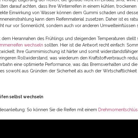
llten darauf achten, dass Ihre Winterreifen in einem kühlen, trockene
rekte Einwirkung von Wasser können dem Gummi schaden und dessen
nneneinstrahlung kann dem Reifenmaterial zusetzen. Daher ist es ratsa
cht nur vor Sonnenlicht, sondern auch vor anderen Umwelteinflüssen 
t dem Herannahen des Frühlings und steigenden Temperaturen stellt sic
mmerreifen wechseln
sollten. Hier ist die Antwort recht einfach: So
twickelt. Ihre Gummimischung ist härter und somit widerstandsfähige
ringeren Rollwiderstand, was wiederum den Kraftstoffverbrauch reduz
hrbahn eine optimierte Performance, was das Bremsverhalten und die
t es sowohl aus Gründen der Sicherheit als auch der Wirtschaftlichkei
ifen selbst wechseln
deoanleitung:
So können Sie die Reifen mit einem
Drehmomentschlüs