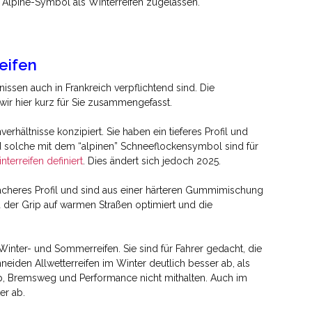
 Alpine-Symbol als Winterreifen zugelassen.
reifen
issen auch in Frankreich verpflichtend sind. Die
ir hier kurz für Sie zusammengefasst.
erhältnisse konzipiert. Sie haben ein tieferes Profil und
d solche mit dem “alpinen” Schneeflockensymbol sind für
terreifen definiert
. Dies ändert sich jedoch 2025.
lacheres Profil und sind aus einer härteren Gummimischung
d der Grip auf warmen Straßen optimiert und die
inter- und Sommerreifen. Sie sind für Fahrer gedacht, die
iden Allwetterreifen im Winter deutlich besser ab, als
ip, Bremsweg und Performance nicht mithalten. Auch im
er ab.