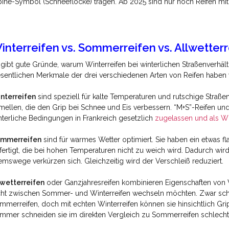
pine-Symbol (Schneeflocke) tragen. Ab 2025 sind nur noch Reifen mit
interreifen vs. Sommerreifen vs. Allwetter
 gibt gute Gründe, warum Winterreifen bei winterlichen Straßenverhältn
sentlichen Merkmale der drei verschiedenen Arten von Reifen haben w
nterreifen
sind speziell für kalte Temperaturen und rutschige Straßenv
mellen, die den Grip bei Schnee und Eis verbessern. “M+S”-Reifen un
nterliche Bedingungen in Frankreich gesetzlich
zugelassen und als Win
mmerreifen
sind für warmes Wetter optimiert. Sie haben ein etwas f
fertigt, die bei hohen Temperaturen nicht zu weich wird. Dadurch wir
emswege verkürzen sich. Gleichzeitig wird der Verschleiß reduziert.
lwetterreifen
oder Ganzjahresreifen kombinieren Eigenschaften von W
cht zwischen Sommer- und Winterreifen wechseln möchten. Zwar schne
mmerreifen, doch mit echten Winterreifen können sie hinsichtlich Gr
mmer schneiden sie im direkten Vergleich zu Sommerreifen schlecht