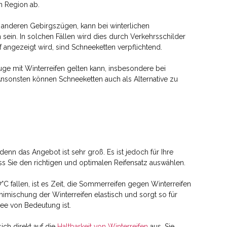
n Region ab.
 anderen Gebirgszügen, kann bei winterlichen
ein. In solchen Fällen wird dies durch Verkehrsschilder
 angezeigt wird, sind Schneeketten verpflichtend.
euge mit Winterreifen gelten kann, insbesondere bei
nsonsten können Schneeketten auch als Alternative zu
enn das Angebot ist sehr groß. Es ist jedoch für Ihre
ss Sie den richtigen und optimalen Reifensatz auswählen.
C fallen, ist es Zeit, die Sommerreifen gegen Winterreifen
mischung der Winterreifen elastisch und sorgt so für
ee von Bedeutung ist.
ich direkt auf die
Haltbarkeit von Winterreifen
aus. Sie