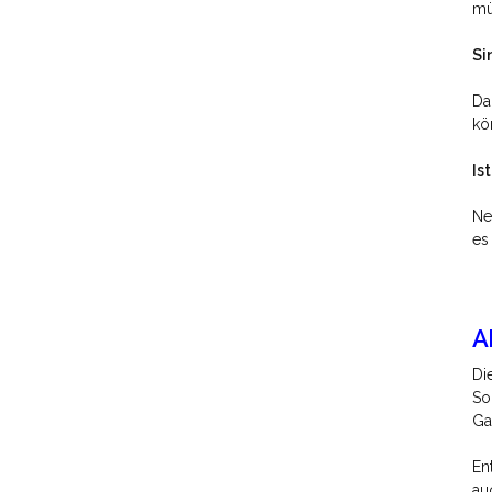
mü
Si
Da
kö
Is
Ne
es
A
Di
So
Ga
En
au