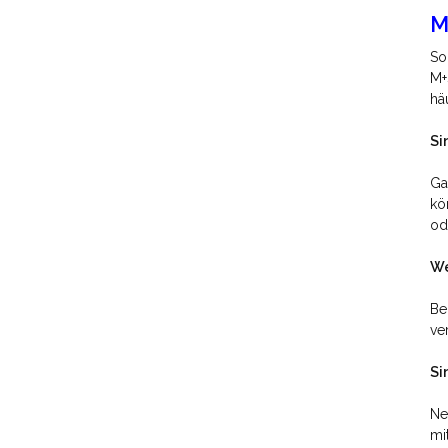
M
So
M+
hä
Si
Ga
kö
od
We
Be
ve
Si
Ne
mi