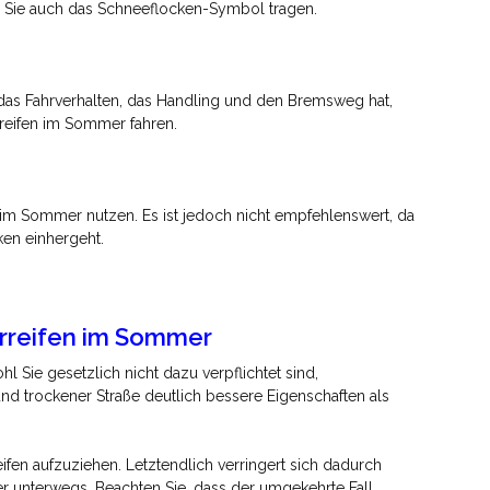
nn Sie auch das Schneeflocken-Symbol tragen.
das Fahrverhalten, das Handling und den Bremsweg hat,
rreifen im Sommer fahren.
n im Sommer nutzen. Es ist jedoch nicht empfehlenswert, da
ken einhergeht.
rreifen im Sommer
l Sie gesetzlich nicht dazu verpflichtet sind,
nd trockener Straße deutlich bessere Eigenschaften als
n aufzuziehen. Letztendlich verringert sich dadurch
r unterwegs. Beachten Sie, dass der umgekehrte Fall,