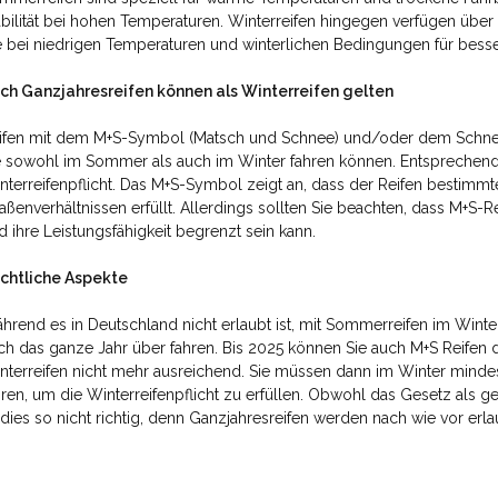
abilität bei hohen Temperaturen. Winterreifen hingegen verfügen übe
e bei niedrigen Temperaturen und winterlichen Bedingungen für besse
ch Ganzjahresreifen können als Winterreifen gelten
ifen mit dem M+S-Symbol (Matsch und Schnee) und/oder dem Schneef
e sowohl im Sommer als auch im Winter fahren können. Entsprechend e
nterreifenpflicht. Das M+S-Symbol zeigt an, dass der Reifen bestimmt
raßenverhältnissen erfüllt. Allerdings sollten Sie beachten, dass M+S-R
d ihre Leistungsfähigkeit begrenzt sein kann.
chtliche Aspekte
hrend es in Deutschland nicht erlaubt ist, mit Sommerreifen im Winter
ch das ganze Jahr über fahren. Bis 2025 können Sie auch M+S Reifen d
nterreifen nicht mehr ausreichend. Sie müssen dann im Winter mind
hren, um die Winterreifenpflicht zu erfüllen. Obwohl das Gesetz als g
t dies so nicht richtig, denn Ganzjahresreifen werden nach wie vor erlau