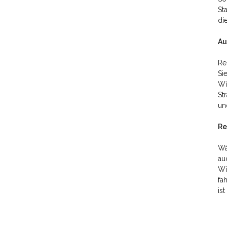
St
di
Au
Re
Si
Wi
St
un
Re
Wä
au
Wi
fa
is