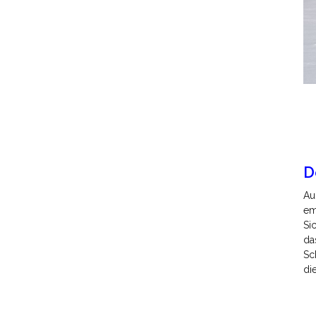
D
Au
em
Si
da
Sc
di