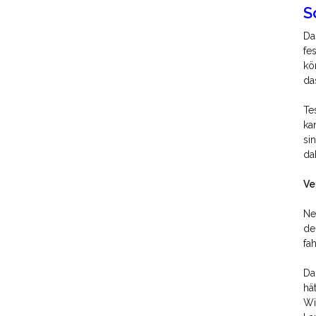
S
Da
fe
kö
da
Te
ka
si
da
Ve
Ne
de
fa
Da
hä
Wi