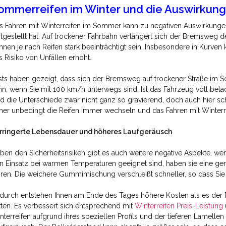
ommerreifen im Winter und die Auswirkun
s Fahren mit Winterreifen im Sommer kann zu negativen Auswirkungen 
stgestellt hat. Auf trockener Fahrbahn verlängert sich der Bremsweg de
nnen je nach Reifen stark beeinträchtigt sein. Insbesondere in Kurven
s Risiko von Unfällen erhöht.
sts haben gezeigt, dass sich der Bremsweg auf trockener Straße im 
nn, wenn Sie mit 100 km/h unterwegs sind. Ist das Fahrzeug voll belade
nd die Unterschiede zwar nicht ganz so gravierend, doch auch hier sc
her unbedingt die Reifen immer wechseln und das Fahren mit Winter
rringerte Lebensdauer und höheres Laufgeräusch
ben den Sicherheitsrisiken gibt es auch weitere negative Aspekte, wen
n Einsatz bei warmen Temperaturen geeignet sind, haben sie eine ger
hren. Die weichere Gummimischung verschleißt schneller, so dass Sie
durch entstehen Ihnen am Ende des Tages höhere Kosten als es der
tten. Es verbessert sich entsprechend mit
Winterreifen Preis-Leistung
nterreifen aufgrund ihres speziellen Profils und der tieferen Lamell