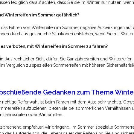
ssen lediglich darauf achten, dass Sie sie im Winter nur nutzen, we
nd Winterreifen im Sommer gefährlich?
 das Fahren von Winterreifen im Sommer negative Auswirkungen auf 
nnen durchaus gefährliche Situationen entstehen, wenn Sie mit Winte
t es verboten, mit Winterreifen im Sommer zu fahren?
in. Aus rechtlicher Sicht dürfen Sie Ganzjahresreifen und Winterreife
 im Vergleich zu speziellen Sommerreifen mit höheren Sicherheitsrisi
bschließende Gedanken zum Thema Winte
e richtige Reifenwahl ist beim Fahren mit dem Auto sehr wichtig. Obwoh
mmerreifen aufzuziehen, bieten sie bei sommerlichen Verhältnissen u
nzjahresreifen oder Winterreifen.
tsprechend empfehlen wir dringend, im Sommer spezielle Sommerreife
ch das Laufgeräusch, die Lebensdauer der Reifen und Sie sind sichere