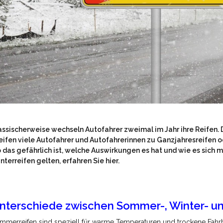
assischerweise wechseln Autofahrer zweimal im Jahr ihre Reifen. Da
eifen viele Autofahrer und Autofahrerinnen zu Ganzjahresreifen o
 das gefährlich ist, welche Auswirkungen es hat und wie es sich mi
nterreifen gelten, erfahren Sie hier.
nterschiede zwischen Sommer-, Winter- un
mmerreifen sind speziell für warme Temperaturen und trockene Fahrba