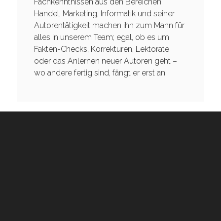
Fachkenntnissen aus den Bereichen
Handel, Marketing, Informatik und seiner
Autorentätigkeit machen ihn zum Mann für
alles in unserem Team; egal, ob es um
Fakten-Checks, Korrekturen, Lektorate
oder das Anlernen neuer Autoren geht –
wo andere fertig sind, fängt er erst an.