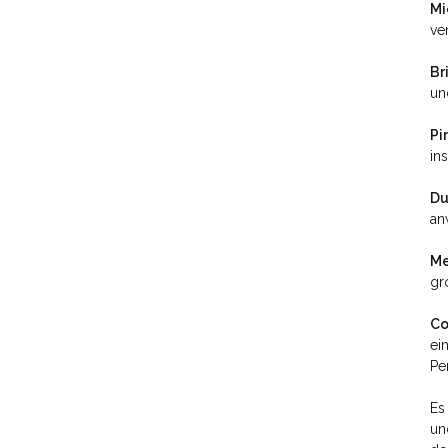
Mi
ve
Br
un
Pir
in
Du
an
Me
gr
Co
ei
Pe
Es
un