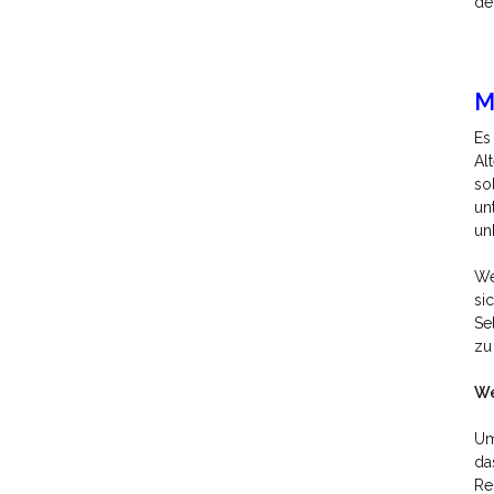
de
M
Es
Al
so
un
un
We
si
Se
zu
We
Um
da
Re