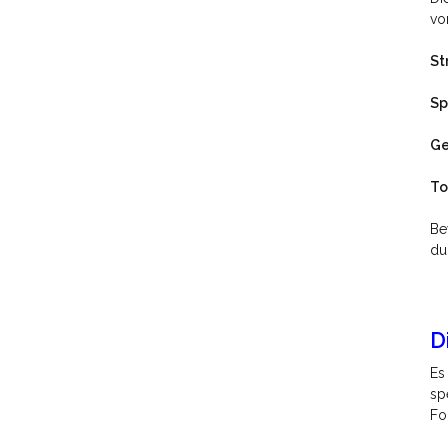
vo
St
Sp
Ge
To
Be
du
D
Es
sp
Fo