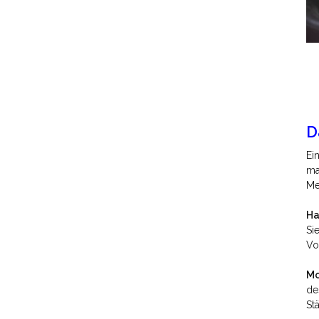
D
Ei
ma
Me
Ha
Si
Vo
Mo
de
St