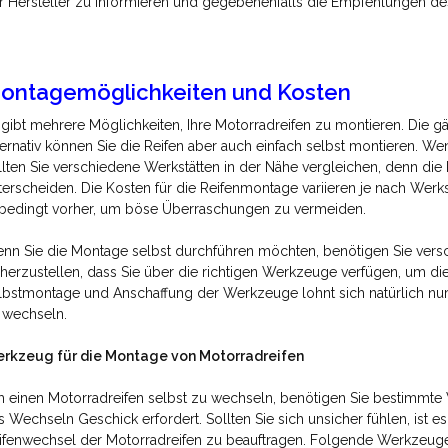
r Hersteller zu informieren und gegebenenfalls die Empfehlungen des
ontagemöglichkeiten und Kosten
 gibt mehrere Möglichkeiten, Ihre Motorradreifen zu montieren. Die gä
ternativ können Sie die Reifen aber auch einfach selbst montieren. We
llten Sie verschiedene Werkstätten in der Nähe vergleichen, denn die
terscheiden. Die Kosten für die Reifenmontage variieren je nach Werkst
bedingt vorher, um böse Überraschungen zu vermeiden.
nn Sie die Montage selbst durchführen möchten, benötigen Sie versc
cherzustellen, dass Sie über die richtigen Werkzeuge verfügen, um die
lbstmontage und Anschaffung der Werkzeuge lohnt sich natürlich nur,
 wechseln.
rkzeug für die Montage von Motorradreifen
 einen Motorradreifen selbst zu wechseln, benötigen Sie bestimmte W
s Wechseln Geschick erfordert. Sollten Sie sich unsicher fühlen, ist 
ifenwechsel der Motorradreifen zu beauftragen. Folgende Werkzeuge 