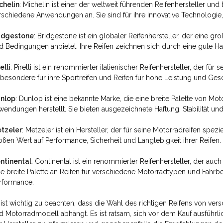
chelin
: Michelin ist einer der weltweit führenden Reifenhersteller und 
rschiedene Anwendungen an. Sie sind für ihre innovative Technologi
idgestone
: Bridgestone ist ein globaler Reifenhersteller, der eine gr
d Bedingungen anbietet. Ihre Reifen zeichnen sich durch eine gute Haf
elli
: Pirelli ist ein renommierter italienischer Reifenhersteller, der fü
sbesondere für ihre Sportreifen und Reifen für hohe Leistung und Ges
nlop
: Dunlop ist eine bekannte Marke, die eine breite Palette von Mo
wendungen herstellt. Sie bieten ausgezeichnete Haftung, Stabilität un
tzeler
: Metzeler ist ein Hersteller, der für seine Motorradreifen spe
oßen Wert auf Performance, Sicherheit und Langlebigkeit ihrer Reifen.
ntinental
: Continental ist ein renommierter Reifenhersteller, der auc
ne breite Palette an Reifen für verschiedene Motorradtypen und Fahr
rformance
.
 ist wichtig zu beachten, dass die Wahl des richtigen Reifens von ve
d Motorradmodell abhängt. Es ist ratsam, sich vor dem Kauf ausführl