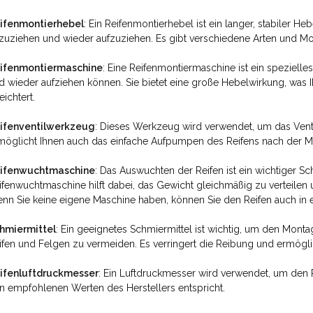
ifenmontierhebel
: Ein Reifenmontierhebel ist ein langer, stabiler H
zuziehen und wieder aufzuziehen. Es gibt verschiedene Arten und M
ifenmontiermaschine
: Eine Reifenmontiermaschine ist ein speziell
d wieder aufziehen können. Sie bietet eine große Hebelwirkung, was
eichtert.
ifenventilwerkzeug
: Dieses Werkzeug wird verwendet, um das Venti
möglicht Ihnen auch das einfache Aufpumpen des Reifens nach der M
ifenwuchtmaschine
: Das Auswuchten der Reifen ist ein wichtiger S
ifenwuchtmaschine hilft dabei, das Gewicht gleichmäßig zu verteilen
nn Sie keine eigene Maschine haben, können Sie den Reifen auch in e
hmiermittel
: Ein geeignetes Schmiermittel ist wichtig, um den Mon
ifen und Felgen zu vermeiden. Es verringert die Reibung und ermöglic
ifenluftdruckmesser
: Ein Luftdruckmesser wird verwendet, um den 
n empfohlenen Werten des Herstellers entspricht.