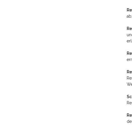
Re
ab
Re
un
erl
Re
er
Re
Re
We
Sc
Re
Re
de