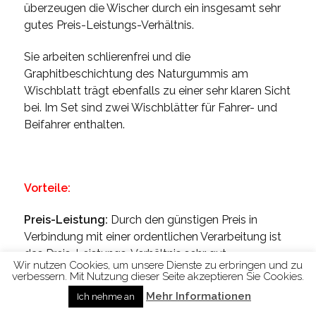
überzeugen die Wischer durch ein insgesamt sehr
gutes Preis-Leistungs-Verhältnis.
Sie arbeiten schlierenfrei und die
Graphitbeschichtung des Naturgummis am
Wischblatt trägt ebenfalls zu einer sehr klaren Sicht
bei. Im Set sind zwei Wischblätter für Fahrer- und
Beifahrer enthalten.
Vorteile:
Preis-Leistung:
Durch den günstigen Preis in
Verbindung mit einer ordentlichen Verarbeitung ist
das Preis-Leistungs-Verhältnis sehr gut.
Wir nutzen Cookies, um unsere Dienste zu erbringen und zu
verbessern. Mit Nutzung dieser Seite akzeptieren Sie Cookies.
Universalmodell:
Da es sich um ein
Mehr Informationen
Ich nehme an
Universalmodell mit neun Adaptern für VW Polo